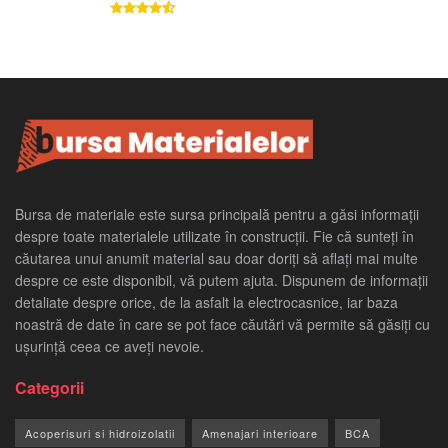
Bursa de materiale este sursa principală pentru a găsi informații
despre toate materialele utilizate în construcții. Fie că sunteți în
căutarea unui anumit material sau doar doriți să aflați mai multe
despre ce este disponibil, vă putem ajuta. Dispunem de informații
detaliate despre orice, de la asfalt la electrocasnice, iar baza
noastră de date în care se pot face căutări vă permite să găsiți cu
ușurință ceea ce aveți nevoie.
Categorii
Acoperisuri si hidroizolatii
Amenajari interioare
BCA