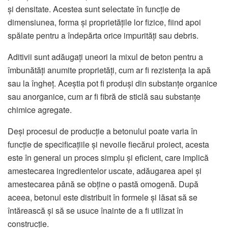
și densitate. Acestea sunt selectate în funcție de
dimensiunea, forma și proprietățile lor fizice, fiind apoi
spălate pentru a îndepărta orice impurități sau debris.
Aditivii sunt adăugați uneori la mixul de beton pentru a
îmbunătăți anumite proprietăți, cum ar fi rezistența la apă
sau la îngheț. Aceștia pot fi produși din substanțe organice
sau anorganice, cum ar fi fibră de sticlă sau substanțe
chimice agregate.
Deși procesul de producție a betonului poate varia în
funcție de specificațiile și nevoile fiecărui proiect, acesta
este în general un proces simplu și eficient, care implică
amestecarea ingredientelor uscate, adăugarea apei și
amestecarea până se obține o pastă omogenă. După
aceea, betonul este distribuit în formele și lăsat să se
întărească și să se usuce înainte de a fi utilizat în
construcție.