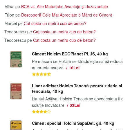
Mihai
pe
BCA vs. Alte Materiale: Avantaje și dezavantaje
Filion
pe
Descoperă Cele Mai Apreciate 5 Mărci de Ciment
Marcel
pe
Cat costa un metru cub de beton?
Teodorescu
pe
Cat costa un metru cub de beton?
Teodorescu
pe
Cat costa un metru cub de beton?
Ciment Holcim ECOPlanet PLUS, 40 kg
Pe măsură ce Holcim se străduiește să își reducă
amprenta asupra
16Lei
Liant aditivat Holcim Tenco® pentru zidarie si
tencuiala, 40 kg
Liantul Aditivat Holcim Tenco® se dovedește a fi o
soluție inovatoare
33Lei
Ciment special Holcim SapaBet, gri, 40 kg