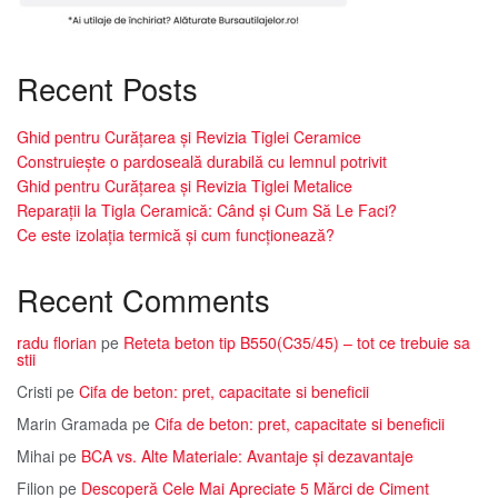
Recent Posts
Ghid pentru Curățarea și Revizia Tiglei Ceramice
Construiește o pardoseală durabilă cu lemnul potrivit
Ghid pentru Curățarea și Revizia Tiglei Metalice
Reparații la Tigla Ceramică: Când și Cum Să Le Faci?
Ce este izolația termică și cum funcționează?
Recent Comments
radu florian
pe
Reteta beton tip B550(C35/45) – tot ce trebuie sa
stii
Cristi
pe
Cifa de beton: pret, capacitate si beneficii
Marin Gramada
pe
Cifa de beton: pret, capacitate si beneficii
Mihai
pe
BCA vs. Alte Materiale: Avantaje și dezavantaje
Filion
pe
Descoperă Cele Mai Apreciate 5 Mărci de Ciment