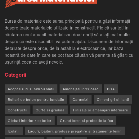
Bursa de materiale este sursa principală pentru a găsi informații
despre toate materialele utilizate în construcții. Fie că sunteți în
căutarea unui anumit material sau doar doriți să aflați mai multe
despre ce este disponibil, vă putem ajuta. Dispunem de informații
detaliate despre orice, de la asfalt la electrocasnice, iar baza
noastră de date în care se pot face căutări vă permite să găsiți cu
ușurință ceea ce aveți nevoie.
Categorii
Acoperisuri si hidroizolatii
Amenajari interioare
BCA
Boltari de beton pentru fundatie
Caramizi
Ciment gri si lianti
Constructii
Curte si gradina
Finisaje si amenajari interioare
Gleturi interior / exterior
Grund lemn si protectie la foc
Izolatii
Lacuri, baituri, produse pregatire si tratamente lemn