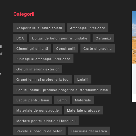
Categorii
Acoperisuri si hidroizolatii
Amenajari interioare
BCA
Boltari de beton pentru fundatie
Caramizi
i.
Ciment gri si lianti
Constructii
Curte si gradina
ar
Finisaje si amenajari interioare
Gleturi interior / exterior
e
Grund lemn si protectie la foc
Izolatii
Lacuri, baituri, produse pregatire si tratamente lemn
Lacuri pentru lemn
Lemn
Materiale
Materiale de constructie
Materiale prafoase
Mortare pentru zidarie si tencuieli
Pavele si borduri de beton
Tencuiala decorativa