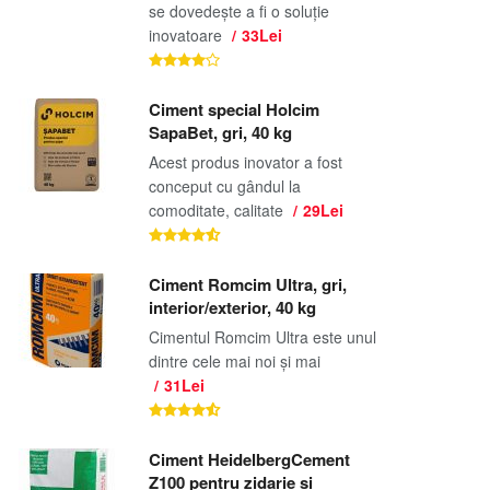
se dovedește a fi o soluție
inovatoare
33Lei
Ciment special Holcim
SapaBet, gri, 40 kg
Acest produs inovator a fost
conceput cu gândul la
comoditate, calitate
29Lei
Ciment Romcim Ultra, gri,
interior/exterior, 40 kg
Cimentul Romcim Ultra este unul
dintre cele mai noi și mai
31Lei
Ciment HeidelbergCement
Z100 pentru zidarie si