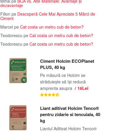
Mihai
pe
BCA vs. Alte Materiale: Avantaje și
dezavantaje
Filion
pe
Descoperă Cele Mai Apreciate 5 Mărci de
Ciment
Marcel
pe
Cat costa un metru cub de beton?
Teodorescu
pe
Cat costa un metru cub de beton?
Teodorescu
pe
Cat costa un metru cub de beton?
Ciment Holcim ECOPlanet
PLUS, 40 kg
Pe măsură ce Holcim se
străduiește să își reducă
amprenta asupra
16Lei
Liant aditivat Holcim Tenco®
pentru zidarie si tencuiala, 40
kg
Liantul Aditivat Holcim Tenco®